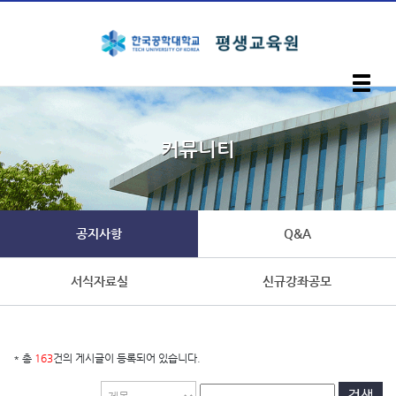
입학안내
커뮤니티
지자체위탁교육과정
장애인 활동지원사 교육과정
공지사항
Q&A
서식자료실
신규강좌공모
일반교육과정
커뮤니티
* 총
163
건의 게시글이 등록되어 있습니다.
검색