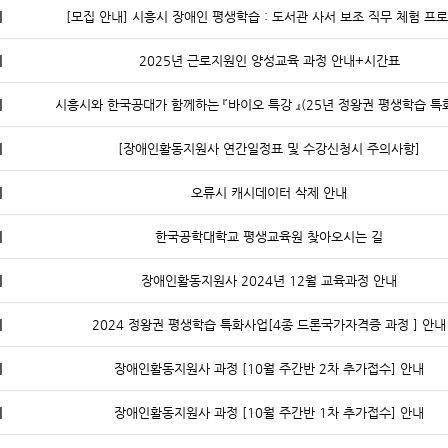
지
[모집 안내] 시흥시 장애인 평생학습 : 도서관 사서 보조 직무 체험 프
지
2025년 근로지원인 양성교육 과정 안내+시간표
지
시흥시와 한국공대가 함께하는 『바이오 특강 』(25년 정왕권 평생학습 특
지
[장애인활동지원사 연간일정표 및 수강신청시 주의사항]
지
오류시 캐시데이터 삭제 안내
지
한국공학대학교 평생교육원 찾아오시는 길
지
장애인활동지원사 2024년 12월 교육과정 안내
지
2024 정왕권 평생학습 특화사업[4종 드론국가자격증 과정 ] 안내
지
장애인활동지원사 과정 [10월 주간반 2차 추가접수] 안내
지
장애인활동지원사 과정 [10월 주간반 1차 추가접수] 안내