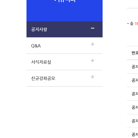
* 총
1
공지사항
Q&A
번
서식자료실
공
신규강좌공모
공
공
공
공
공