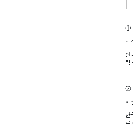
① 
*
한
릭 
②
*
한
로