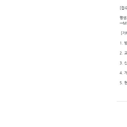
[접
평생
⇒M
[기
1. 
2.
3.
4.
5.