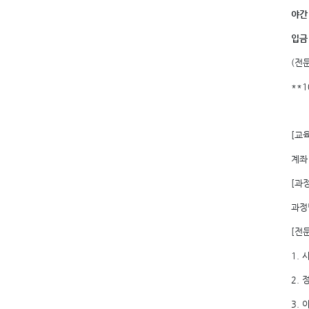
야간
입금
(전
**
[교
계좌
[과
과정
[전
1.
2.
3.