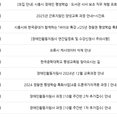
지
[모집 안내] 시흥시 장애인 평생학습 : 도서관 사서 보조 직무 체험 프
지
2025년 근로지원인 양성교육 과정 안내+시간표
지
시흥시와 한국공대가 함께하는 『바이오 특강 』(25년 정왕권 평생학습 특
지
[장애인활동지원사 연간일정표 및 수강신청시 주의사항]
지
오류시 캐시데이터 삭제 안내
지
한국공학대학교 평생교육원 찾아오시는 길
지
장애인활동지원사 2024년 12월 교육과정 안내
지
2024 정왕권 평생학습 특화사업[4종 드론국가자격증 과정 ] 안내
지
장애인활동지원사 과정 [10월 주간반 2차 추가접수] 안내
지
장애인활동지원사 과정 [10월 주간반 1차 추가접수] 안내