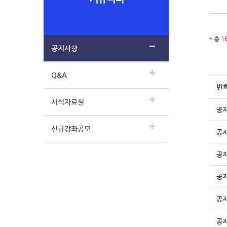
* 총
1
공지사항
Q&A
번
서식자료실
공
신규강좌공모
공
공
공
공
공