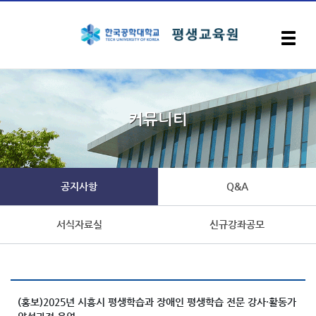
입학안내
커뮤니티
지자체위탁교육과정
장애인 활동지원사 교육과정
공지사항
Q&A
서식자료실
신규강좌공모
일반교육과정
커뮤니티
(홍보)2025년 시흥시 평생학습과 장애인 평생학습 전문 강사·활동가